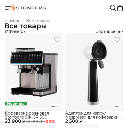
Главная
›
Все товары
Все товары
Фильтры
Сортировка
Новинка
Кофеварка рожковая
Адаптер для капсул
Stonberg Silk CR 500
Nespresso для кофеварки
23 900 ₽
2 500 ₽
Stonberg NeuKaffee CR
29 900 ₽
−
20
%
300 (без портафильтра)