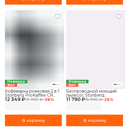
Новинка
Новинка
Хит
Хит
Кофеварка рожковая 2 в 1
Беспроводной моющий
Stonberg ProKaffee CR
пылесос Stonberg
12 349 ₽
400
11 790 ₽
Wash'n'Dry V400
19 990 ₽
−
38
%
15 990 ₽
−
26
%
В корзину
В корзину