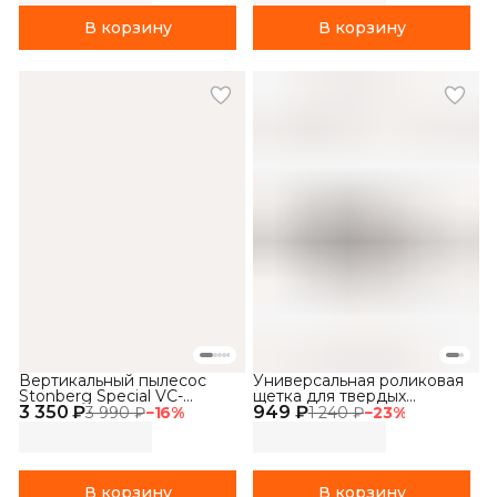
В корзину
В корзину
Вертикальный пылесос
Универсальная роликовая
Stonberg Special VC-
щетка для твердых
3 350 ₽
102WGD
949 ₽
покрытий для пылесоса
3 990 ₽
−
16
%
1 240 ₽
−
23
%
Stonberg WashNDry V 400
В корзину
В корзину