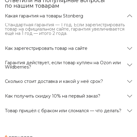
Ответили на популярные вопросы
по нашим товарам
Какая гарантия на товары Stonberg
Стандартная гарантия — 1 год. Если зарегистрировать
товар на официальном сайте, гарантия увеличивается
ещё на 1 год — итого 2 года.
Как зарегестрировать товар на сайте
Отсканируйте QR-код на упаковке товара (или
перейдите по ссылке, авторизуйтесь на сайте и укажите
Гарантия действует, если товар куплен на Ozon или
серийный номер устройства. После успешной отправки
Wildberries?
формы на почту придёт уведомление — это
подтверждение, что гарантия продлена. Отдельного
Да, дополнительный год гарантии оформляется так же,
бумажного сертификата не выдаётся
независимо от площадки покупки — достаточно
Сколько стоит доставка и какой у неё срок?
зарегистрировать товар на сайте по серийному номеру.
Точная стоимость и срок доставки в ваш город
рассчитываются на этапе оформления заказа — они
Как получить скидку 10% на первый заказ?
зависят от адреса и выбранного способа получения
(курьером или в пункте выдачи).
Нужно подписаться на рассылку — промокод придёт на
почту, указанную при подписке. Если письмо не пришло,
Товар пришёл с браком или сломался — что делать?
проверьте папки «Спам» и «Промоакции».
Напишите нам на
help@stonberg.ru
и приложите:
- артикул товара (указан на карточке товара в
приложении/на сайте);