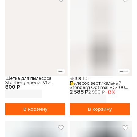
Щетка для пылесоса
3.8
(
10
)
Stonberg Special VC-
Пылесос вертикальный
800 ₽
101WB
Stonberg Optimal VC-100
2 588 ₽
(белый)
2 990 ₽
−
13
%
В корзину
В корзину