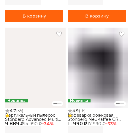
В корзину
В корзину
Новинка
Новинка
4.7
(
35
)
4.9
(
16
)
Вертикальный пылесос
Кофеварка рожковая
Stonberg Advanced Multi
Stonberg NeuKaffee CR
9 889 ₽
V350
11 990 ₽
300
14 990 ₽
−
34
%
17 990 ₽
−
33
%