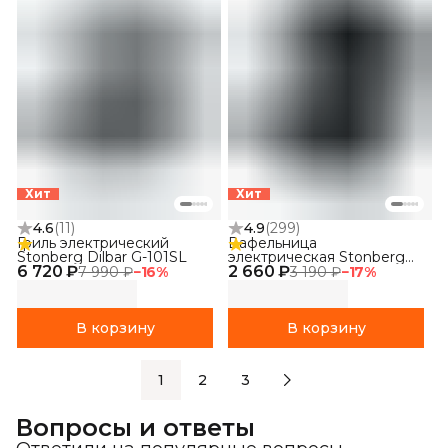
Хит
Хит
4.6
(
11
)
4.9
(
299
)
Гриль электрический
Вафельница
Stonberg Dilbar G-101SL
электрическая Stonberg
6 720 ₽
2 660 ₽
Special W-102SL
7 990 ₽
−
16
%
3 190 ₽
−
17
%
В корзину
В корзину
1
2
3
Вопросы и ответы