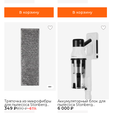
В корзину
В корзину
Тряпочка из микрофибры
Аккумуляторный блок для
для пылесоса Stonberg
пылесоса Stonberg
349 ₽
V400
6 000 ₽
AdvancedMulti V350
890 ₽
−
61
%