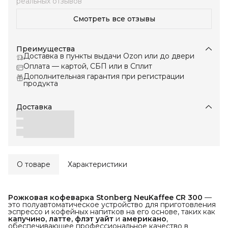
пространств. Качественные материалы,
реальных отзывов
использованные в производстве, также получают
положительные отзывы. В целом, этот товар
Смотреть все отзывы
рекомендуется для тех, кто ищет качественную и
удобную в использовании кофемашину.
Преимущества
Доставка в пункты выдачи Ozon или до двери
Оплата — картой, СБП или в Сплит
Дополнительная гарантия при регистрации
продукта
Доставка
О товаре
Характеристики
Рожковая кофеварка Stonberg NeuKaffee CR 300
—
это полуавтоматическое устройство для приготовления
эспрессо и кофейных напитков на его основе, таких как
капучино, латте, флэт уайт
и
американо
,
обеспечивающее профессиональное качество в