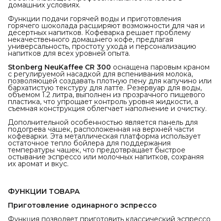
домашних условиях.
Функции подачи горячей воды и приготовления
горячего шоколада расширяют возможности для чая и
десертных напитков. Кофеварка решает проблему
некачественного домашнего кофе, предлагая
универсальность, простоту ухода и персонализацию
напитков для всех уровней опыта.
Stonberg NeuKaffee CR 300
оснащена паровым краном
с регулируемой насадкой для вспенивания молока,
позволяющей создавать плотную пену для капучино или
бархатистую текстуру для латте. Резервуар для воды,
объемом 1.2 литра, выполнен из прозрачного пищевого
пластика, что упрощает контроль уровня жидкости, а
съемная конструкция облегчает наполнение и очистку.
Дополнительной особенностью является панель для
подогрева чашек, расположенная на верхней части
кофеварки. Эта металлическая платформа использует
остаточное тепло бойлера для поддержания
температуры чашек, что предотвращает быстрое
остывание эспрессо или молочных напитков, сохраняя
их аромат и вкус.
ФУНКЦИИ ТОВАРА
Приготовление одинарного эспрессо
Функция позволяет приготовить классический эспрессо