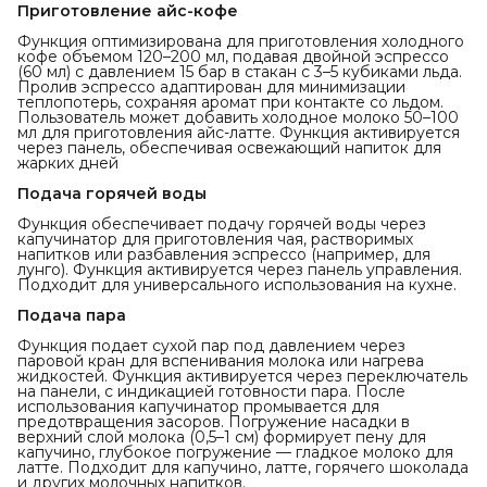
Приготовление айс-кофе
Функция оптимизирована для приготовления холодного
кофе объемом 120–200 мл, подавая двойной эспрессо
(60 мл) с давлением 15 бар в стакан с 3–5 кубиками льда.
Пролив эспрессо адаптирован для минимизации
теплопотерь, сохраняя аромат при контакте со льдом.
Пользователь может добавить холодное молоко 50–100
мл для приготовления айс-латте. Функция активируется
через панель, обеспечивая освежающий напиток для
жарких дней
Подача горячей воды
Функция обеспечивает подачу горячей воды через
капучинатор для приготовления чая, растворимых
напитков или разбавления эспрессо (например, для
лунго). Функция активируется через панель управления.
Подходит для универсального использования на кухне.
Подача пара
Функция подает сухой пар под давлением через
паровой кран для вспенивания молока или нагрева
жидкостей. Функция активируется через переключатель
на панели, с индикацией готовности пара. После
использования капучинатор промывается для
предотвращения засоров. Погружение насадки в
верхний слой молока (0,5–1 см) формирует пену для
капучино, глубокое погружение — гладкое молоко для
латте. Подходит для капучино, латте, горячего шоколада
и других молочных напитков.