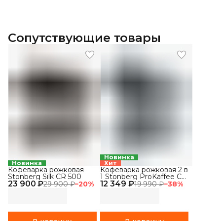
Сопутствующие товары
Новинка
Новинка
Хит
Кофеварка рожковая
Кофеварка рожковая 2 в
Stonberg Silk CR 500
1 Stonberg ProKaffee CR
23 900 ₽
12 349 ₽
400
29 900 ₽
−
20
%
19 990 ₽
−
38
%