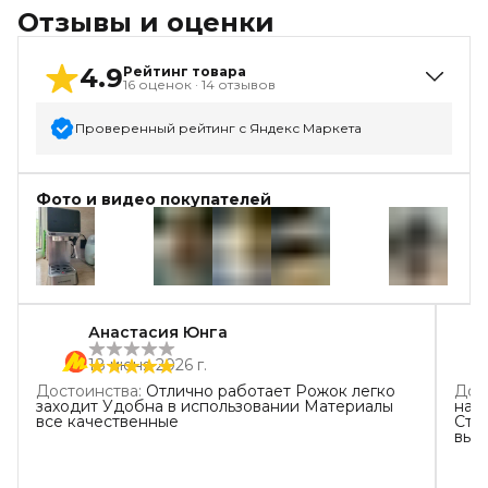
Отзывы и оценки
4.9
Рейтинг товара
16
оценок
·
14
отзывов
Проверенный рейтинг с Яндекс Маркета
5
звёзд
14
Фото и видео покупателей
4
звезды
2
3
звезды
0
2
звезды
0
+
29
1
звезда
0
Анастасия Юнга
18 июня 2026 г.
Достоинства
:
Отлично работает Рожок легко
Дос
заходит Удобна в использовании Материалы
нас
все качественные
Сти
вых