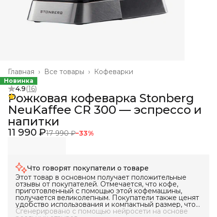
Главная
›
Все товары
›
Кофеварки
Новинка
4.9
(
16
)
Рожковая кофеварка Stonberg
NeuKaffee CR 300 — эспрессо и
напитки
11 990 ₽
17 990 ₽
−
33
%
Что говорят покупатели о товаре
Этот товар в основном получает положительные
отзывы от покупателей. Отмечается, что кофе,
приготовленный с помощью этой кофемашины,
получается великолепным. Покупатели также ценят
удобство использования и компактный размер, что
делает этот товар идеальным для небольших
Сгенерировано с помощью нейросети на основе