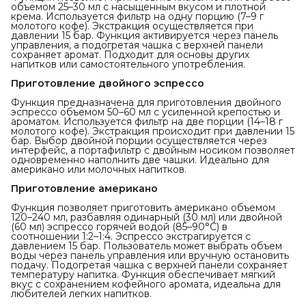
объемом 25–30 мл с насыщенным вкусом и плотной
крема. Используется фильтр на одну порцию (7–9 г
молотого кофе). Экстракция осуществляется при
давлении 15 бар. Функция активируется через панель
управления, а подогретая чашка с верхней панели
сохраняет аромат. Подходит для основы других
напитков или самостоятельного употребления.
Приготовление двойного эспрессо
Функция предназначена для приготовления двойного
эспрессо объемом 50–60 мл с усиленной крепостью и
ароматом. Используется фильтр на две порции (14–18 г
молотого кофе). Экстракция происходит при давлении 15
бар. Выбор двойной порции осуществляется через
интерфейс, а портафильтр с двойным носиком позволяет
одновременно наполнить две чашки. Идеально для
американо или молочных напитков.
Приготовление американо
Функция позволяет приготовить американо объемом
120–240 мл, разбавляя одинарный (30 мл) или двойной
(60 мл) эспрессо горячей водой (85–90°C) в
соотношении 1:2–1:4. Эспрессо экстрагируется с
давлением 15 бар. Пользователь может выбрать объем
воды через панель управления или вручную остановить
подачу. Подогретая чашка с верхней панели сохраняет
температуру напитка. Функция обеспечивает мягкий
вкус с сохранением кофейного аромата, идеальна для
любителей легких напитков.