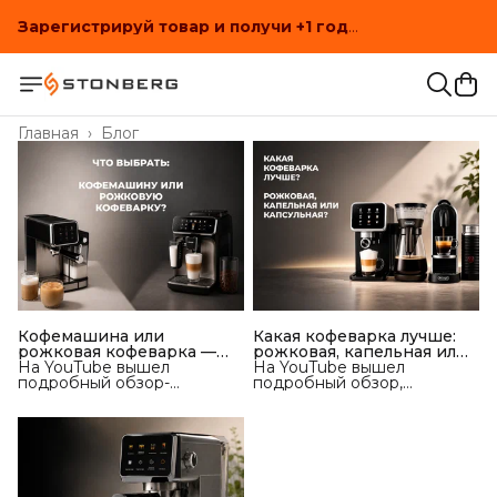
Зарегистрируй товар и получи +1 год
дополнительной гарантии!
Зарегистрируй товар и получи +1 год
дополнительной гарантии!
Главная
›
Блог
Кофемашина или
Какая кофеварка лучше:
рожковая кофеварка —
рожковая, капельная или
что выбрать для дома?
На YouTube вышел
капсульная?
На YouTube вышел
подробный обзор-
подробный обзор,
сравнение двух
посвящённый выбору
популярных форматов
кофеварки для дома. В
техники для
видео сравнили
приготовления кофе дома:
рожковые, капельные и
рожковой кофеварки и
капсульные кофеварки,
автоматической
разобрали их
кофемашины. В видео
особенности,