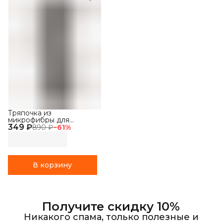
Тряпочка из
микрофибры для
349 ₽
пылесоса Stonberg
890 ₽
−
61
%
V400
В корзину
Получите скидку 10%
Никакого спама, только полезные и