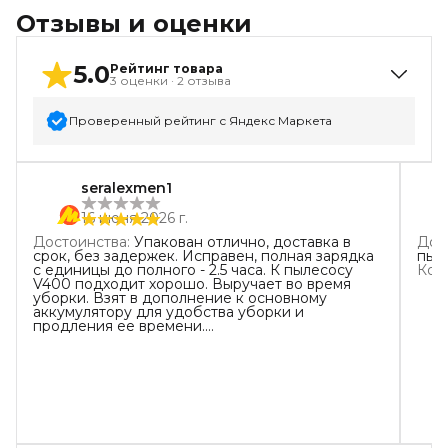
Отзывы и оценки
5.0
Рейтинг товара
3
оценки
·
2
отзыва
Проверенный рейтинг с Яндекс Маркета
5
звёзд
3
seralexmen1
4
звезды
0
16 июня 2026 г.
3
звезды
0
Достоинства
:
Упакован отлично, доставка в
Дос
2
звезды
0
срок, без задержек. Исправен, полная зарядка
пыл
с единицы до полного - 2.5 часа. К пылесосу
Ком
1
звезда
0
V400 подходит хорошо. Выручает во время
уборки. Взят в дополнение к основному
аккумулятору для удобства уборки и
продления ее времени.
Недостатки
:
Пока нет. Работает.
Комментарий
:
Цена - качество для меня
хорошее, кому необходимо рекомендую к
покупке. Посмотрим сколько проработает и
соответствует ли своей заявленной мощности.