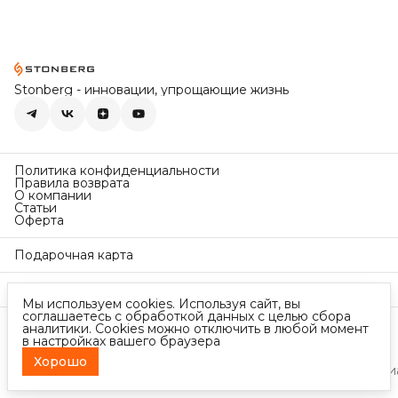
Stonberg - инновации, упрощающие жизнь
Политика конфиденциальности
Правила возврата
О компании
Статьи
Оферта
Подарочная карта
Условия гарантии +1 год
Мы используем cookies. Используя сайт, вы
соглашаетесь с обработкой данных с целью сбора
Контакты
аналитики. Cookies можно отключить в любой момент
в настройках вашего браузера
Телефон
8 (499) 460-61-09
Хорошо
2025 Stonberg. Все права защищены
Политика конфиденци
Режим работы
Пн-Пт, 09:00-18:00
Эл. почта